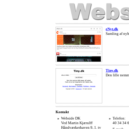
eNyt.dk
Samling af nyh
Tiny.dk
Den lille nemm
Kontakt
»
Webside DK
»
Telefon:
Ved Martin Kjærulff
40 34 34 
Håndværkerhaven 9, 1. tv